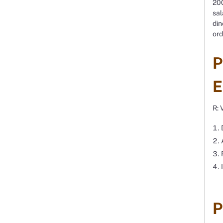
200
sal
din
ord
P
E
R: 
P