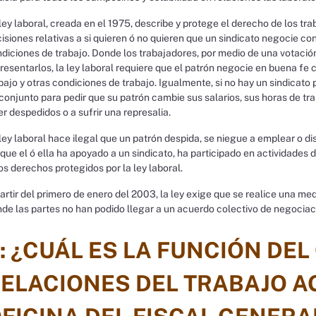
ley laboral, creada en el 1975, describe y protege el derecho de los t
isiones relativas a si quieren ó no quieren que un sindicato negocie con
diciones de trabajo. Donde los trabajadores, por medio de una votació
resentarlos, la ley laboral requiere que el patrón negocie en buena fe c
bajo y otras condiciones de trabajo. Igualmente, si no hay un sindicat
conjunto para pedir que su patrón cambie sus salarios, sus horas de tr
er despedidos o a sufrir una represalia.
ley laboral hace ilegal que un patrón despida, se niegue a emplear o d
que el ó ella ha apoyado a un sindicato, ha participado en actividades d
os derechos protegidos por la ley laboral.
artir del primero de enero del 2003, la ley exige que se realice una me
de las partes no han podido llegar a un acuerdo colectivo de negociac
: ¿CUÁL ES LA FUNCIÓN DE
ELACIONES DEL TRABAJO AG