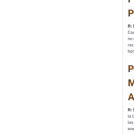
P
R:
E
Con
no 
raz
hor
P
M
A
R:
E
la 
las
ene