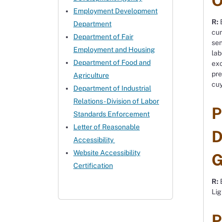
O
Employment Development
R:
E
Department
cum
Department of Fair
sen
Employment and Housing
lab
Department of Food and
exc
pre
Agriculture
cuy
Department of Industrial
Relations - Division of Labor
P
Standards Enforcement
Letter of Reasonable
D
Accessibility
Website Accessibility
G
Certification
R:
E
Lig
P