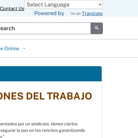
Contact Us
Powered by
Translate
tom Google Search
Submit
le Online
IONES DEL TRABAJO
entados por un sindicato, tienen ciertos
 “asegurar la paz en los ranchos garantizando
s.”