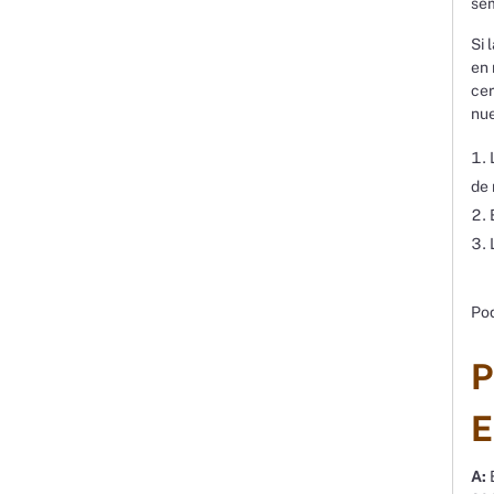
sem
Si 
en 
cer
nue
de 
Pod
P
E
A:
E