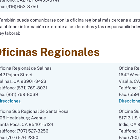
ax: (916) 653-8750
ambién puede comunicarse con la oficina regional más cercana a uste
a obtener información referente a los derechos y las responsabilidade
ley laboral:
ficinas Regionales
ficina Regional de Salinas
Oficina Re
42 Pajaro Street
1642 West
alinas, CA 93901-3423
Visalia, 
eléfono: (831) 769-8031
Teléfono:
ax: (831) 769-8039
Fax: (559
irecciones
Direccion
ficina Sub Regional de Santa Rosa
Oficina Su
06 Healdsburg Avenue
81713 US H
anta Rosa, CA 95401-5124
Indio, CA
eléfono: (707) 527-3256
Teléfono:
ax: (707) 576-2360
Fax: (760