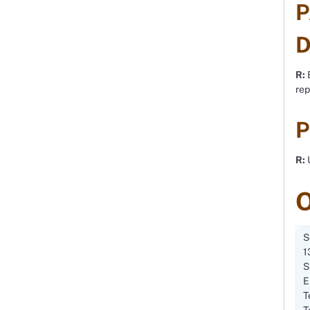
P
D
R:
E
rep
P
R:
U
O
S
1
S
E
T
T