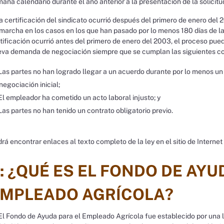
ana calendario durante el año anterior a la presentación de la solicit
la certificación del sindicato ocurrió después del primero de enero de
marcha en los casos en los que han pasado por lo menos 180 días de la 
tificación ocurrió antes del primero de enero del 2003, el proceso pu
va demanda de negociación siempre que se cumplan las siguientes co
Las partes no han logrado llegar a un acuerdo durante por lo menos un
negociación inicial;
El empleador ha cometido un acto laboral injusto; y
Las partes no han tenido un contrato obligatorio previo.
rá encontrar enlaces al texto completo de la ley en el sitio de Internet
: ¿QUÉ ES EL FONDO DE AYU
MPLEADO AGRÍCOLA?
l Fondo de Ayuda para el Empleado Agrícola fue establecido por una le