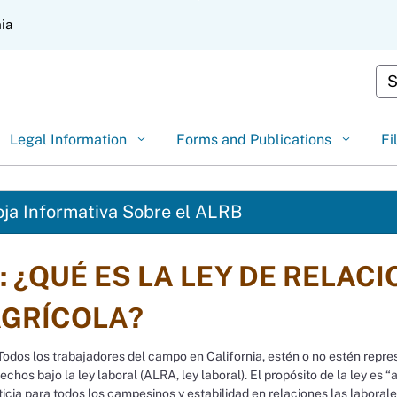
Skip
nia
to
Main
Content
Cus
Legal Information
Forms and Publications
Fi
ja Informativa Sobre el ALRB
: ¿QUÉ ES LA LEY DE RELAC
GRÍCOLA?
odos los trabajadores del campo en California, estén o no estén repres
echos bajo la ley laboral (ALRA, ley laboral). El propósito de la ley es
ticia para todos los campesinos y estabilidad en relaciones las laborale