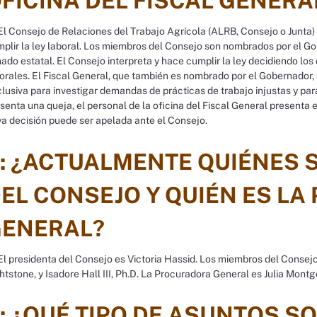
FICINA DEL FISCAL GENERA
l Consejo de Relaciones del Trabajo Agrícola (ALRB, Consejo o Junta)
plir la ley laboral. Los miembros del Consejo son nombrados por el Go
ado estatal. El Consejo interpreta y hace cumplir la ley decidiendo los
orales. El Fiscal General, que también es nombrado por el Gobernador,
lusiva para investigar demandas de prácticas de trabajo injustas y para
senta una queja, el personal de la oficina del Fiscal General presenta 
a decisión puede ser apelada ante el Consejo.
: ¿ACTUALMENTE QUIÉNES 
EL CONSEJO Y QUIÉN ES L
ENERAL?
l presidenta del Consejo es Victoria Hassid. Los miembros del Consejo 
htstone, y Isadore Hall III, Ph.D. La Procuradora General es Julia Mont
: ¿QUÉ TIPO DE ASUNTOS 