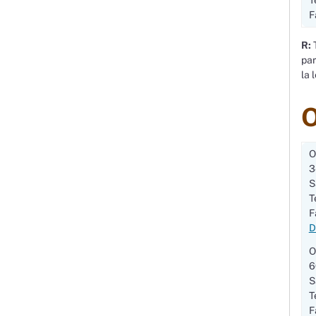
F
R:
T
par
la 
O
O
3
S
T
F
D
O
6
S
T
F