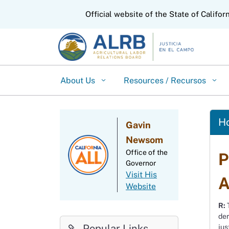
CA.gov
Official website of the State of Califor
About Us
Resources / Recursos
Ho
Gavin
Newsom
Office of the
P
Governor
Visit His
A
Website
R:
T
der
Popular Links
jus