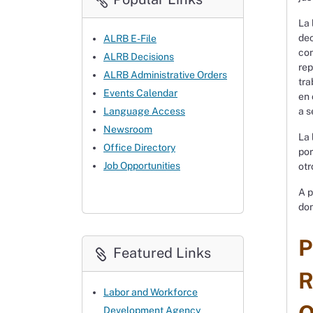
La 
dec
ALRB E-File
con
ALRB Decisions
rep
ALRB Administrative Orders
tra
Events Calendar
en 
a s
Language Access
Newsroom
La 
Office Directory
por
Job Opportunities
otr
A p
don
P
Featured Links
R
Labor and Workforce
Development Agency