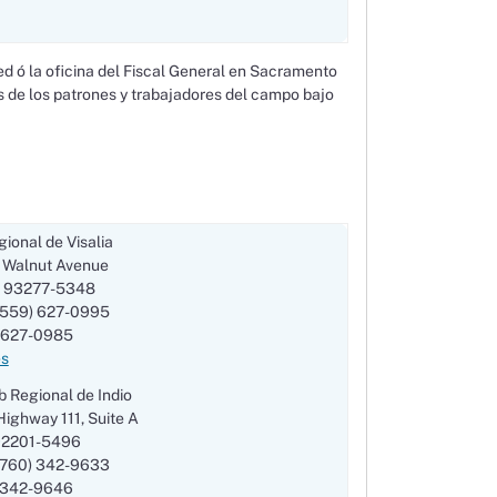
d ó la oficina del Fiscal General en Sacramento
s de los patrones y trabajadores del campo bajo
gional de Visalia
 Walnut Avenue
CA 93277-5348
 (559) 627-0995
) 627-0985
es
b Regional de Indio
ighway 111, Suite A
 92201-5496
 (760) 342-9633
) 342-9646