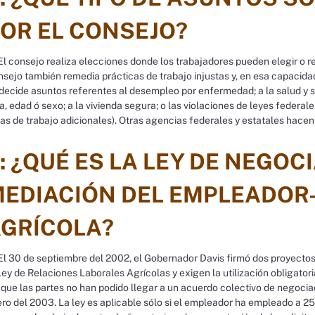
OR EL CONSEJO?
l consejo realiza elecciones donde los trabajadores pueden elegir o re
sejo también remedia prácticas de trabajo injustas y, en esa capacidad
decide asuntos referentes al desempleo por enfermedad; a la salud y se
a, edad ó sexo; a la vivienda segura; o las violaciones de leyes federales
as de trabajo adicionales). Otras agencias federales y estatales hacen 
: ¿QUÉ ES LA LEY DE NEGOC
EDIACIÓN DEL EMPLEADOR
GRÍCOLA?
l 30 de septiembre del 2002, el Gobernador Davis firmó dos proyectos
Ley de Relaciones Laborales Agrícolas y exigen la utilización obligato
 que las partes no han podido llegar a un acuerdo colectivo de negociac
ro del 2003. La ley es aplicable sólo si el empleador ha empleado a 2